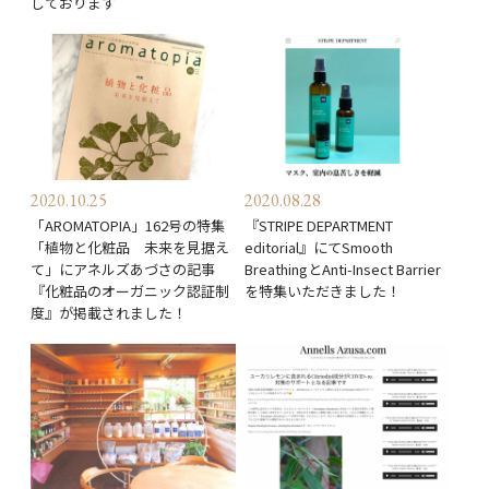
しております
2020.10.25
2020.08.28
「AROMATOPIA」162号の特集
『STRIPE DEPARTMENT
「植物と化粧品 未来を見据え
editorial』にてSmooth
て」にアネルズあづさの記事
BreathingとAnti-Insect Barrier
『化粧品のオーガニック認証制
を特集いただきました！
度』が掲載されました！