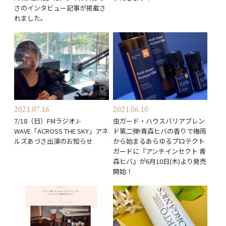
さのインタビュー記事が掲載さ
れました。
2021.07.16
2021.06.10
7/18（日）FMラジオJ-
虫ガード・ハウスバリアブレン
WAVE「ACROSS THE SKY」アネ
ド第二弾!青森ヒバの香りで梅雨
ルズあづさ出演のお知らせ
から始まるあらゆるプロテクト
ガードに『アンチインセクト 青
森ヒバ』が6月10日(木)より発売
開始！