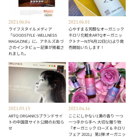
2021.06.04
2021.06.01
ライフスタイルメディア
心やすまる芳醇なオーガニック
「GOODSTYLE -WELLNESS
ネロリ化粧水ARTQオーガニッ
MAGAZINE」に、アネルズあづ
クトナーNが6月22日(火)より発
さのインタビュー記事が掲載さ
売開始いたします！
れました。
2021.05.13
2021.04.16
ARTQ ORGANICSブランドサイ
ここにしかない1滴の香り 一つ
トの中国語サイト 公開のお知ら
一つ手から手へ 大切な贈り物
せ
『オーガニック ローズ & ネロリ
フェア 2021』 第1弾:オーガニッ