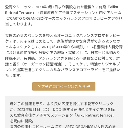
愛育クリニックに2023年9月1日より新設された産後ケア施設「Aiiku
Retreat Terrace」（愛育産後ケア子育てステーション）内ケアルーム
にてARTQ ORGANICSがオーガニックバランスアロマセラピーケアを担
当しております。
女性の心身のバランスを整えるオーガニックバランスアロマセラピー
ケアは、母子をはじめとして、家族が健やかな育児ができるようなウ
ェルネスケアとして、ARTQが2000年から継続している産科婦人科分野
における産前産後や分娩ケアの経験・実績と共に、日常生じる悩みや
睡眠不足、疲労感、アンバランスさを感じる不調和などに対して、対
話と香り（オーガニック認証精油）、そしてケア、精油オリジナルブ
レンド提案を通してクリニカルなバランスアロマセラピーをご提供い
たします。
ケア予約専用ページはこちら
母と子の健康を守り、より良い医療を提供する愛育クリニック
が、2023年9月1日（金）より新設する宿泊型とデイケア型を備
えた愛育産後ケア子育てステーション「Aiiku Retreat Terrace」
を院内に開設。
院内の専用セラピールームにて、ARTQ ORGANICSが女性の心身