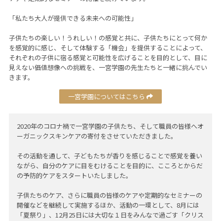
「私たち⼤⼈が提供できる未来への可能性」
子供たちの楽しい！うれしい！の感覚と共に、⼦供たちにとって何か
を感覚的に感じ、そして体験する「機会」を提供することによって、
それぞれの⼦供に宿る感覚と可能性を広げることを⽬的として、⽬に
⾒えない価値想像への挑戦を、⼀宮学園の先⽣たちと⼀緒に挑んでい
きます。
一宮学園についてはこちら
2020年のコロナ禍で一宮学園の子供たち、そして職員の皆様へオ
ーガニックスキンケアの寄付をさせていただきました。
その活動を通して、子どもたちが香りを感じることで感覚を養い
ながら、自分のケアに目をむけることを目的に、こころとからだ
の予防的ケアをスタートいたしました。
子供たちのケア、さらに職員の皆様のケアや定期的なセミナーの
開催などを継続して実施するほか、活動の一環として、8月には
「夏祭り」、12月25日には大切な１日をみんなで過ごす「クリス