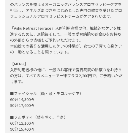
のバランスを整えるオーガニックバランスアロマセラピーケアを
担当し、アネルズあづさをはじめとした専門の教育を受けたプロ
フェッショナルアロマセラピストチームがケアを行います。
「Aiiku Retreat Terrace」入所利用者様の他、継続的なケアを推
進するために、退院後そして、一般の愛育病院の診察IDをお持ち
の外部からの皆様もご予約いただけます。
本施設での香りを活用したケアの体験が、女性の子育て心身ケア
の一助となることを願っています。
【MENU】
入所利用者様の他に、一般のお客様で愛育病院の診察IDをお持ち
の方は、すべてのメニューで一律プラス2,200円で、ご予約いただ
けます。
■フェイシャル（顔・頭・デコルテケア）
60分 14,300円
90分 17,600円
■フルボディ（顔を除く、全身）
60分 12,100円
90分 15,400円